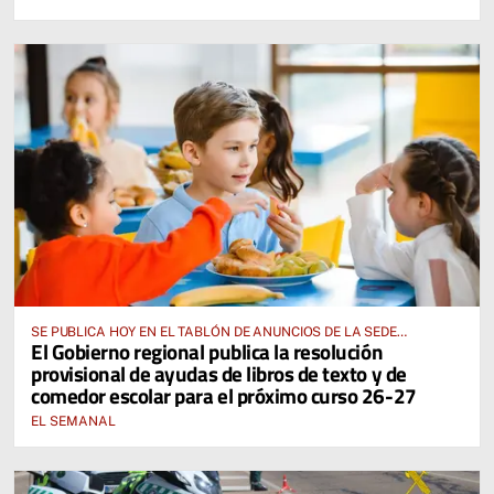
SE PUBLICA HOY EN EL TABLÓN DE ANUNCIOS DE LA SEDE
El Gobierno regional publica la resolución
ELECTRÓNICA DE LA JUNTA DE COMUNIDADES Y EN EL PORTAL DE
provisional de ayudas de libros de texto y de
EDUCACIÓN DE CASTILLA-LA MANCHA
comedor escolar para el próximo curso 26-27
EL SEMANAL