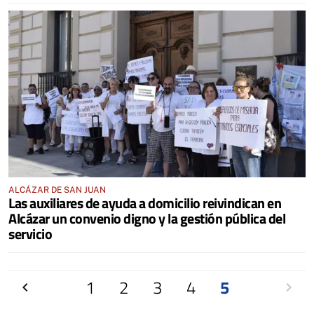
ALCÁZAR DE SAN JUAN
Las auxiliares de ayuda a domicilio reivindican en
Alcázar un convenio digno y la gestión pública del
servicio
Anterior
1
2
3
4
5
Siguien