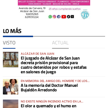
LO MÁS
VISTO
ACTUAL
ALCÁZAR DE SAN JUAN
El juzgado de Alcázar de San Juan
decreta prisión provisional para
cuatro detenidos por robos y estafas
en salones de juego
EN MEMORIA DEL AMIGO DEL HOMBRE Y DE LOS
A la memoria del Doctor Manuel
ANIMALES
Bujaldón Arredondo
NO EXISTE NINGÚN INCENDIO ACTIVO EN LA
El olor a quemado y el humo en
COMARCA