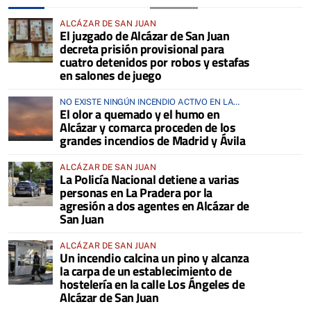
ALCÁZAR DE SAN JUAN
El juzgado de Alcázar de San Juan
decreta prisión provisional para
cuatro detenidos por robos y estafas
en salones de juego
NO EXISTE NINGÚN INCENDIO ACTIVO EN LA
El olor a quemado y el humo en
COMARCA
Alcázar y comarca proceden de los
grandes incendios de Madrid y Ávila
ALCÁZAR DE SAN JUAN
La Policía Nacional detiene a varias
personas en La Pradera por la
agresión a dos agentes en Alcázar de
San Juan
ALCÁZAR DE SAN JUAN
Un incendio calcina un pino y alcanza
la carpa de un establecimiento de
hostelería en la calle Los Ángeles de
Alcázar de San Juan