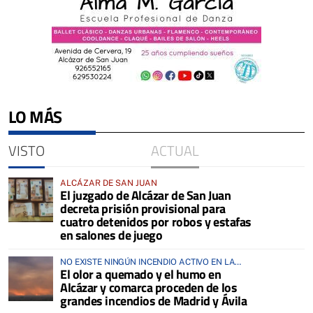
LO MÁS
VISTO
ACTUAL
ALCÁZAR DE SAN JUAN
El juzgado de Alcázar de San Juan
decreta prisión provisional para
cuatro detenidos por robos y estafas
en salones de juego
NO EXISTE NINGÚN INCENDIO ACTIVO EN LA
El olor a quemado y el humo en
COMARCA
Alcázar y comarca proceden de los
grandes incendios de Madrid y Ávila