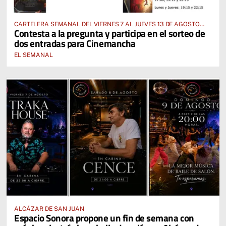
CARTELERA SEMANAL DEL VIERNES 7 AL JUEVES 13 DE AGOSTO
Contesta a la pregunta y participa en el sorteo de
2026
dos entradas para Cinemancha
EL SEMANAL
ALCÁZAR DE SAN JUAN
Espacio Sonora propone un fin de semana con