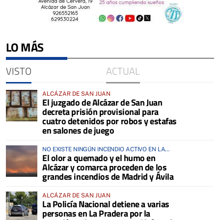
LO MÁS
VISTO
ACTUAL
ALCÁZAR DE SAN JUAN
El juzgado de Alcázar de San Juan
decreta prisión provisional para
cuatro detenidos por robos y estafas
en salones de juego
NO EXISTE NINGÚN INCENDIO ACTIVO EN LA
El olor a quemado y el humo en
COMARCA
Alcázar y comarca proceden de los
grandes incendios de Madrid y Ávila
ALCÁZAR DE SAN JUAN
La Policía Nacional detiene a varias
personas en La Pradera por la