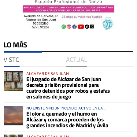
LO MÁS
VISTO
ACTUAL
ALCÁZAR DE SAN JUAN
El juzgado de Alcázar de San Juan
decreta prisión provisional para
cuatro detenidos por robos y estafas
en salones de juego
NO EXISTE NINGÚN INCENDIO ACTIVO EN LA
El olor a quemado y el humo en
COMARCA
Alcázar y comarca proceden de los
grandes incendios de Madrid y Ávila
ALCÁZAR DE SAN JUAN