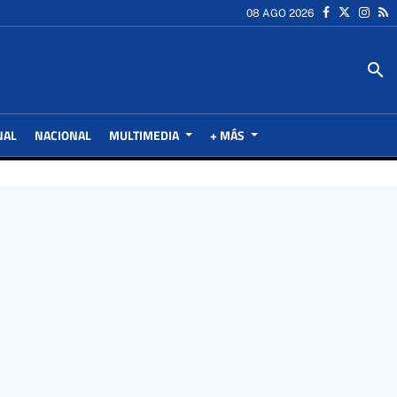
08 AGO 2026
search
NAL
NACIONAL
MULTIMEDIA
+ MÁS