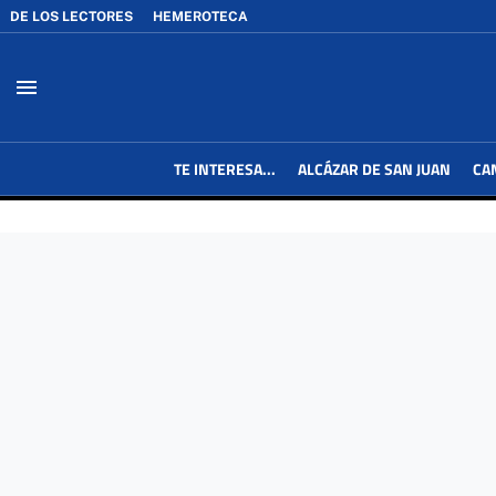
DE LOS LECTORES
HEMEROTECA
menu
TE INTERESA...
ALCÁZAR DE SAN JUAN
CA