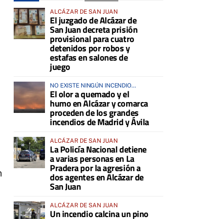
ALCÁZAR DE SAN JUAN
El juzgado de Alcázar de
San Juan decreta prisión
provisional para cuatro
detenidos por robos y
estafas en salones de
juego
NO EXISTE NINGÚN INCENDIO
El olor a quemado y el
ACTIVO EN LA COMARCA
humo en Alcázar y comarca
proceden de los grandes
incendios de Madrid y Ávila
ALCÁZAR DE SAN JUAN
La Policía Nacional detiene
a varias personas en La
Pradera por la agresión a
n
dos agentes en Alcázar de
San Juan
ALCÁZAR DE SAN JUAN
Un incendio calcina un pino