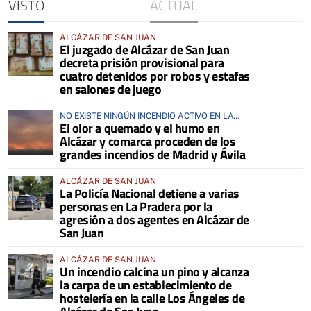
VISTO
ACTUAL
ALCÁZAR DE SAN JUAN
El juzgado de Alcázar de San Juan
decreta prisión provisional para
cuatro detenidos por robos y estafas
en salones de juego
NO EXISTE NINGÚN INCENDIO ACTIVO EN LA
El olor a quemado y el humo en
COMARCA
Alcázar y comarca proceden de los
grandes incendios de Madrid y Ávila
ALCÁZAR DE SAN JUAN
La Policía Nacional detiene a varias
personas en La Pradera por la
agresión a dos agentes en Alcázar de
San Juan
ALCÁZAR DE SAN JUAN
Un incendio calcina un pino y alcanza
la carpa de un establecimiento de
hostelería en la calle Los Ángeles de