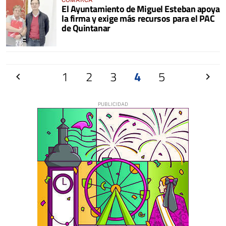
COMARCA
El Ayuntamiento de Miguel Esteban apoya
la firma y exige más recursos para el PAC
de Quintanar
Anterior
1
2
3
4
5
Siguien