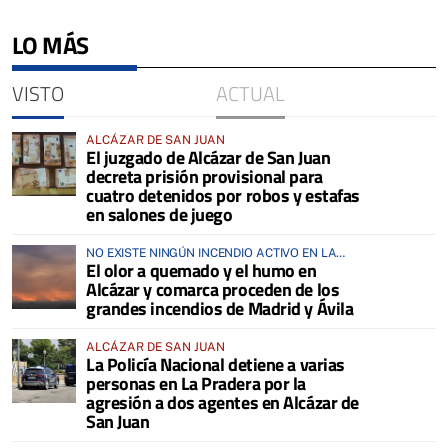
LO MÁS
VISTO
ACTUAL
ALCÁZAR DE SAN JUAN
El juzgado de Alcázar de San Juan
decreta prisión provisional para
cuatro detenidos por robos y estafas
en salones de juego
NO EXISTE NINGÚN INCENDIO ACTIVO EN LA
El olor a quemado y el humo en
COMARCA
Alcázar y comarca proceden de los
grandes incendios de Madrid y Ávila
ALCÁZAR DE SAN JUAN
La Policía Nacional detiene a varias
personas en La Pradera por la
agresión a dos agentes en Alcázar de
San Juan