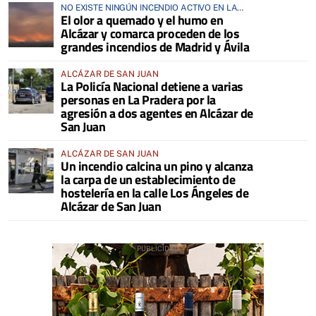
NO EXISTE NINGÚN INCENDIO ACTIVO EN LA
El olor a quemado y el humo en
COMARCA
Alcázar y comarca proceden de los
grandes incendios de Madrid y Ávila
ALCÁZAR DE SAN JUAN
La Policía Nacional detiene a varias
personas en La Pradera por la
agresión a dos agentes en Alcázar de
San Juan
ALCÁZAR DE SAN JUAN
Un incendio calcina un pino y alcanza
la carpa de un establecimiento de
hostelería en la calle Los Ángeles de
Alcázar de San Juan