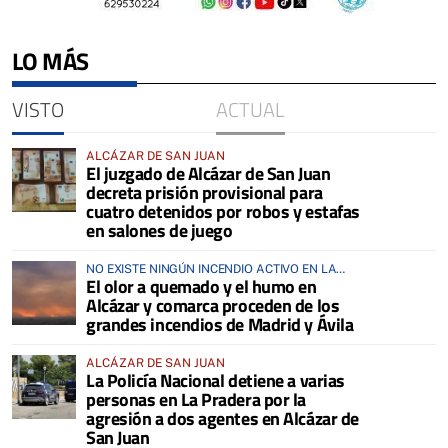
LO MÁS
VISTO
ACTUAL
ALCÁZAR DE SAN JUAN
El juzgado de Alcázar de San Juan
decreta prisión provisional para
cuatro detenidos por robos y estafas
en salones de juego
NO EXISTE NINGÚN INCENDIO ACTIVO EN LA
El olor a quemado y el humo en
COMARCA
Alcázar y comarca proceden de los
grandes incendios de Madrid y Ávila
ALCÁZAR DE SAN JUAN
La Policía Nacional detiene a varias
personas en La Pradera por la
agresión a dos agentes en Alcázar de
San Juan