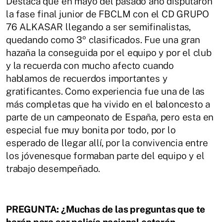
Destaca que en mayo del pasado año
disputaron
la fase final junior de FBCLM con el CD GRUPO
76 ALKASAR llegando a
ser
semifinalistas,
quedando
como
3º
clasificados.
Fue
una
gran
hazaña
la
conseguida por el equipo y por el club
y la recuerda con mucho afecto cuando
hablamos de recuerdos importantes y
gratificantes. Como experiencia fue una de
las
más completas que ha vivido en el baloncesto a
parte de un campeonato de
España, pero esta en
especial fue muy bonita por todo, por lo
esperado de llegar
allí, por la convivencia entre
los jóvenesque formaban parte del equipo y el
trabajo
desempeñado.
PREGUNTA: ¿Muchas de las preguntas que te
harán para ser policía nacional
estarán