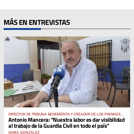
MÁS EN ENTREVISTAS
DIRECTOR DE TRIBUNA BENEMÉRITA Y CREADOR DE LOS PREMIOS
Antonio Mancera: “Nuestra labor es dar visibilidad
“FIEL EN EL DEBER”
al trabajo de la Guardia Civil en todo el país”
GEMA GONZÁLEZ