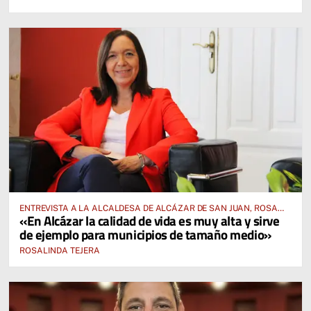
ENTREVISTA A LA ALCALDESA DE ALCÁZAR DE SAN JUAN, ROSA
«En Alcázar la calidad de vida es muy alta y sirve
MELCHOR:
de ejemplo para municipios de tamaño medio»
ROSALINDA TEJERA