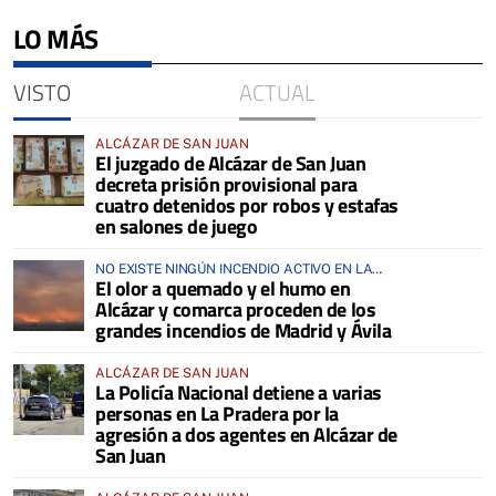
LO MÁS
VISTO
ACTUAL
ALCÁZAR DE SAN JUAN
El juzgado de Alcázar de San Juan
decreta prisión provisional para
cuatro detenidos por robos y estafas
en salones de juego
NO EXISTE NINGÚN INCENDIO ACTIVO EN LA
El olor a quemado y el humo en
COMARCA
Alcázar y comarca proceden de los
grandes incendios de Madrid y Ávila
ALCÁZAR DE SAN JUAN
La Policía Nacional detiene a varias
personas en La Pradera por la
agresión a dos agentes en Alcázar de
San Juan