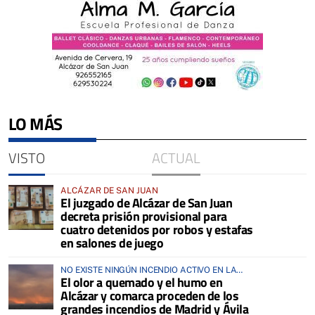
LO MÁS
VISTO
ACTUAL
ALCÁZAR DE SAN JUAN
El juzgado de Alcázar de San Juan
decreta prisión provisional para
cuatro detenidos por robos y estafas
en salones de juego
NO EXISTE NINGÚN INCENDIO ACTIVO EN LA
El olor a quemado y el humo en
COMARCA
Alcázar y comarca proceden de los
grandes incendios de Madrid y Ávila