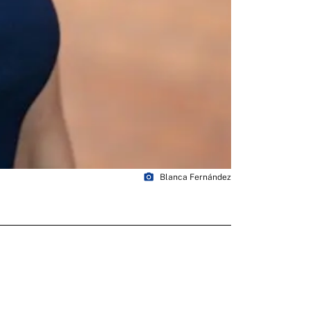
photo_camera
Blanca Fernández