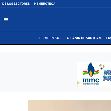
DE LOS LECTORES
HEMEROTECA
menu
TE INTERESA...
ALCÁZAR DE SAN JUAN
CA