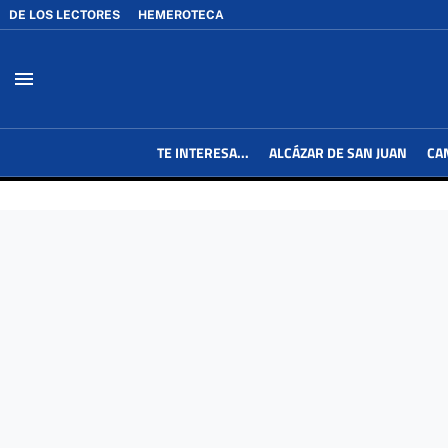
DE LOS LECTORES
HEMEROTECA
menu
TE INTERESA...
ALCÁZAR DE SAN JUAN
CA