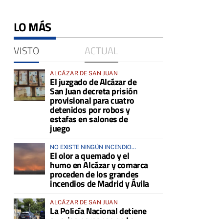
LO MÁS
VISTO
ACTUAL
ALCÁZAR DE SAN JUAN
El juzgado de Alcázar de
San Juan decreta prisión
provisional para cuatro
detenidos por robos y
estafas en salones de
juego
NO EXISTE NINGÚN INCENDIO
El olor a quemado y el
ACTIVO EN LA COMARCA
humo en Alcázar y comarca
proceden de los grandes
incendios de Madrid y Ávila
ALCÁZAR DE SAN JUAN
La Policía Nacional detiene