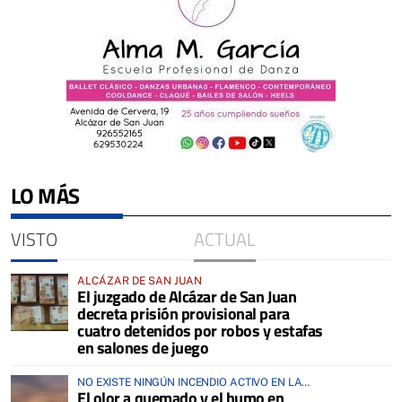
LO MÁS
VISTO
ACTUAL
ALCÁZAR DE SAN JUAN
El juzgado de Alcázar de San Juan
decreta prisión provisional para
cuatro detenidos por robos y estafas
en salones de juego
NO EXISTE NINGÚN INCENDIO ACTIVO EN LA
El olor a quemado y el humo en
COMARCA