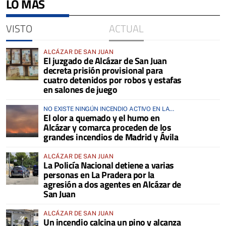
LO MÁS
VISTO
ACTUAL
ALCÁZAR DE SAN JUAN
El juzgado de Alcázar de San Juan
decreta prisión provisional para
cuatro detenidos por robos y estafas
en salones de juego
NO EXISTE NINGÚN INCENDIO ACTIVO EN LA
El olor a quemado y el humo en
COMARCA
Alcázar y comarca proceden de los
grandes incendios de Madrid y Ávila
ALCÁZAR DE SAN JUAN
La Policía Nacional detiene a varias
personas en La Pradera por la
agresión a dos agentes en Alcázar de
San Juan
ALCÁZAR DE SAN JUAN
Un incendio calcina un pino y alcanza