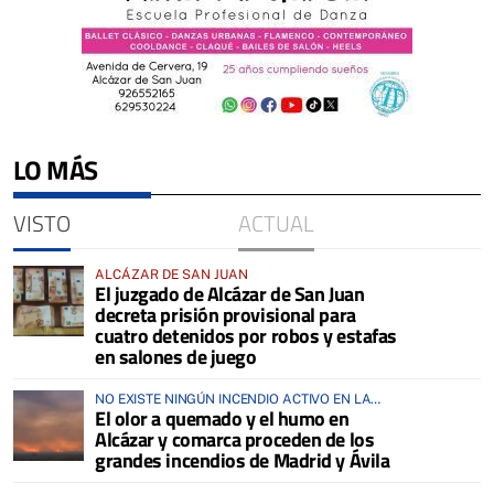
LO MÁS
VISTO
ACTUAL
ALCÁZAR DE SAN JUAN
El juzgado de Alcázar de San Juan
decreta prisión provisional para
cuatro detenidos por robos y estafas
en salones de juego
NO EXISTE NINGÚN INCENDIO ACTIVO EN LA
El olor a quemado y el humo en
COMARCA
Alcázar y comarca proceden de los
grandes incendios de Madrid y Ávila