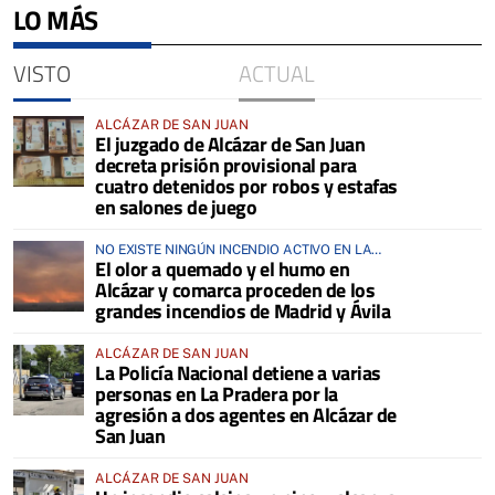
LO MÁS
VISTO
ACTUAL
ALCÁZAR DE SAN JUAN
El juzgado de Alcázar de San Juan
decreta prisión provisional para
cuatro detenidos por robos y estafas
en salones de juego
NO EXISTE NINGÚN INCENDIO ACTIVO EN LA
El olor a quemado y el humo en
COMARCA
Alcázar y comarca proceden de los
grandes incendios de Madrid y Ávila
ALCÁZAR DE SAN JUAN
La Policía Nacional detiene a varias
personas en La Pradera por la
agresión a dos agentes en Alcázar de
San Juan
ALCÁZAR DE SAN JUAN