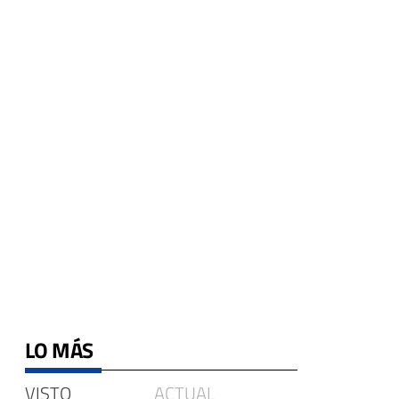
LO MÁS
VISTO
ACTUAL