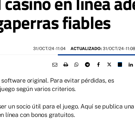
l casino en línea a
aperras fiables
31/OCT/24
- 11:04
ACTUALIZADO:
31/OCT/24 - 11:0
 software original. Para evitar pérdidas, es
uego según varios criterios.
r un socio útil para el juego. Aquí se publica una
en línea con bonos gratuitos.