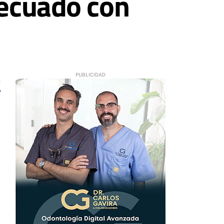
decuado con
8