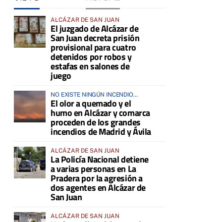
ALCÁZAR DE SAN JUAN
El juzgado de Alcázar de
San Juan decreta prisión
provisional para cuatro
detenidos por robos y
estafas en salones de
juego
NO EXISTE NINGÚN INCENDIO
El olor a quemado y el
ACTIVO EN LA COMARCA
humo en Alcázar y comarca
proceden de los grandes
incendios de Madrid y Ávila
ALCÁZAR DE SAN JUAN
La Policía Nacional detiene
a varias personas en La
Pradera por la agresión a
dos agentes en Alcázar de
San Juan
ALCÁZAR DE SAN JUAN