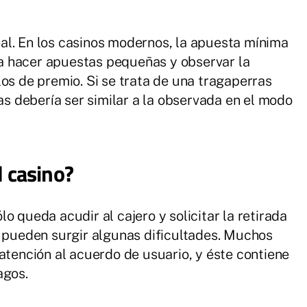
al. En los casinos modernos, la apuesta mínima
a hacer apuestas pequeñas y observar la
os de premio. Si se trata de una tragaperras
ias debería ser similar a la observada en el modo
l casino?
o queda acudir al cajero y solicitar la retirada
e pueden surgir algunas dificultades. Muchos
atención al acuerdo de usuario, y éste contiene
agos.