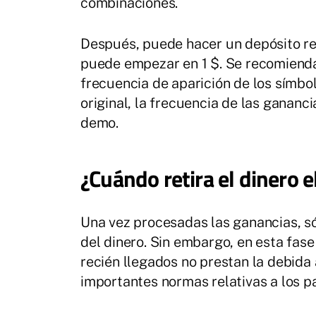
combinaciones.
Después, puede hacer un depósito re
puede empezar en 1 $. Se recomiend
frecuencia de aparición de los símbol
original, la frecuencia de las gananc
demo.
¿Cuándo retira el dinero e
Una vez procesadas las ganancias, sól
del dinero. Sin embargo, en esta fas
recién llegados no prestan la debida 
importantes normas relativas a los p