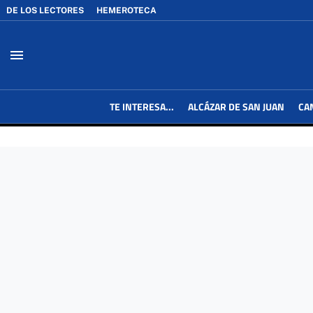
DE LOS LECTORES
HEMEROTECA
menu
TE INTERESA...
ALCÁZAR DE SAN JUAN
CA