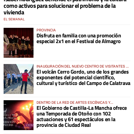
como activos para solucionar el problema de la
vivienda
EL SEMANAL
PROVINCIA
Disfruta en familia con una promoción
especial 2x1 en el Festival de Almagro
INAUGURACIÓN DEL NUEVO CENTRO DE VISITANTES Y
El volcán Cerro Gordo, uno de los grandes
DEL APARCAMIENTO EJECUTADOS DENTRO DEL PLAN
exponentes del potencial científico,
DE SOSTENIBILIDAD TURÍSTICA EN DESTINO DEL
GEOPARQUE
cultural y turístico del Campo de Calatrava
DENTRO DE LA RED DE ARTES ESCÉNICAS Y
El Gobierno de Castilla-La Mancha ofrece
MUSICALES
una Temporada de Otoño con 102
actuaciones y 61 espectáculos en la
provincia de Ciudad Real