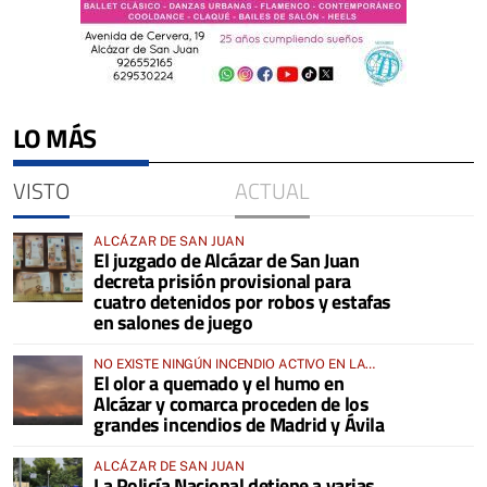
LO MÁS
VISTO
ACTUAL
ALCÁZAR DE SAN JUAN
El juzgado de Alcázar de San Juan
decreta prisión provisional para
cuatro detenidos por robos y estafas
en salones de juego
NO EXISTE NINGÚN INCENDIO ACTIVO EN LA
El olor a quemado y el humo en
COMARCA
Alcázar y comarca proceden de los
grandes incendios de Madrid y Ávila
ALCÁZAR DE SAN JUAN
La Policía Nacional detiene a varias