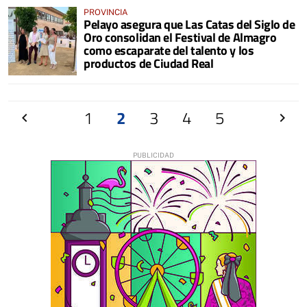
PROVINCIA
Pelayo asegura que Las Catas del Siglo de
Oro consolidan el Festival de Almagro
como escaparate del talento y los
productos de Ciudad Real
Anterior
1
2
3
4
5
Siguien